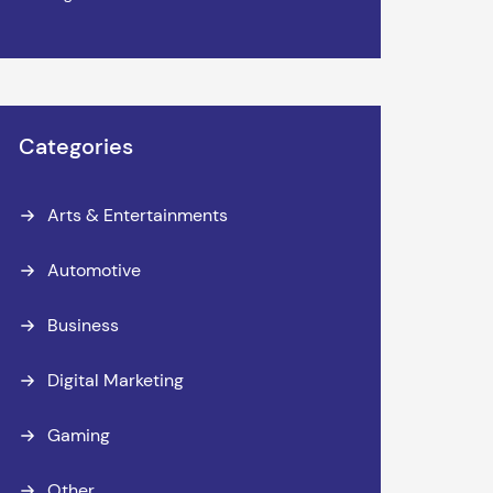
Categories
Arts & Entertainments
Automotive
Business
Digital Marketing
Gaming
Other