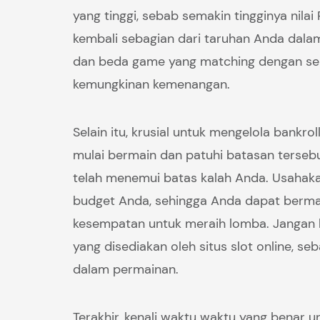
yang tinggi, sebab semakin tingginya nilai
kembali sebagian dari taruhan Anda dalam 
dan beda game yang matching dengan seler
kemungkinan kemenangan.
Selain itu, krusial untuk mengelola bankr
mulai bermain dan patuhi batasan tersebut
telah menemui batas kalah Anda. Usahak
budget Anda, sehingga Anda dapat berma
kesempatan untuk meraih lomba. Jangan
yang disediakan oleh situs slot online, s
dalam permainan.
Terakhir, kenali waktu waktu yang benar u