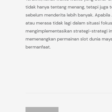
tidak hanya tentang menang, tetapi juga
sebelum menderita lebih banyak. Apabil
atau merasa tidak lagi dalam situasi fok
mengimplementasikan strategi-strategi i
memenangkan permainan slot dunia maya
bermanfaat.