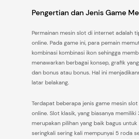
Pengertian dan Jenis Game Mes
Permainan mesin slot di internet adalah t
online. Pada game ini, para pemain memu
kombinasi kombinasi ikon sehingga membe
menawarkan berbagai konsep, grafik yang m
dan bonus atau bonus. Hal ini menjadikan
latar belakang.
Terdapat beberapa jenis game mesin slot 
online. Slot klasik, yang biasanya memili
merupakan pilihan yang baik bagus untuk p
seringkali sering kali mempunyai 5 roda se