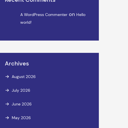
on
A WordPress Commenter
Hello
world!
Archives
August 2026
July 2026
June 2026
May 2026