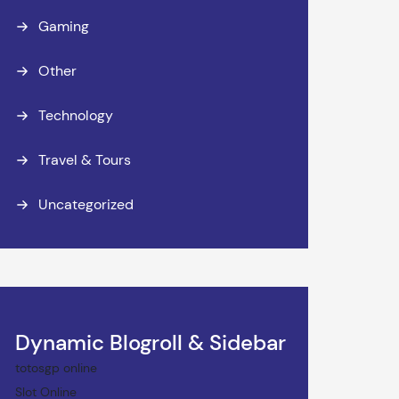
Gaming
Other
Technology
Travel & Tours
Uncategorized
Dynamic Blogroll & Sidebar
totosgp online
Slot Online