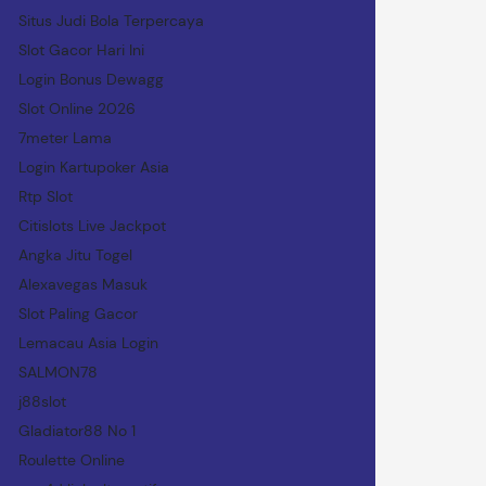
Situs Judi Bola Terpercaya
Slot Gacor Hari Ini
Login Bonus Dewagg
Slot Online 2026
7meter Lama
Login Kartupoker Asia
Rtp Slot
Citislots Live Jackpot
Angka Jitu Togel
Alexavegas Masuk
Slot Paling Gacor
Lemacau Asia Login
SALMON78
j88slot
Gladiator88 No 1
Roulette Online