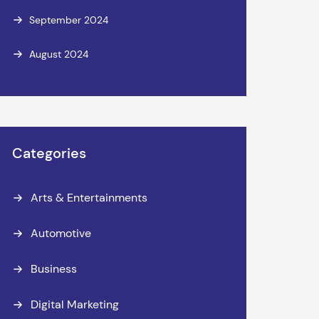
September 2024
August 2024
Categories
Arts & Entertainments
Automotive
Business
Digital Marketing