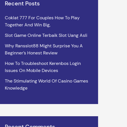
Recent Posts
Coklat 777 For Couples How To Play
Together And Win Big,
Slot Game Online Terbaik Slot Uang Asli
Why Ransslot88 Might Surprise You A
Beginner’s Honest Review
How To Troubleshoot Kerenbos Login
Issues On Mobile Devices
The Stimulating World Of Casino Games
Knowledge
Recent Comments