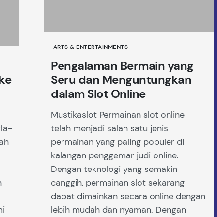
ARTS & ENTERTAINMENTS
Pengalaman Bermain yang
ke
Seru dan Menguntungkan
dalam Slot Online
Mustikaslot Permainan slot online
la-
telah menjadi salah satu jenis
ah
permainan yang paling populer di
kalangan penggemar judi online.
Dengan teknologi yang semakin
h
canggih, permainan slot sekarang
dapat dimainkan secara online dengan
mi
lebih mudah dan nyaman. Dengan