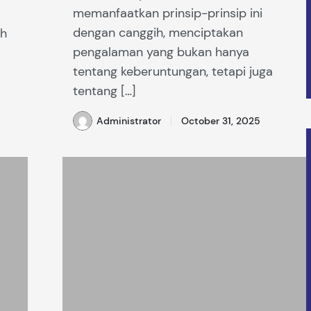
memanfaatkan prinsip-prinsip ini
dengan canggih, menciptakan
ih
pengalaman yang bukan hanya
tentang keberuntungan, tetapi juga
tentang […]
Administrator
October 31, 2025