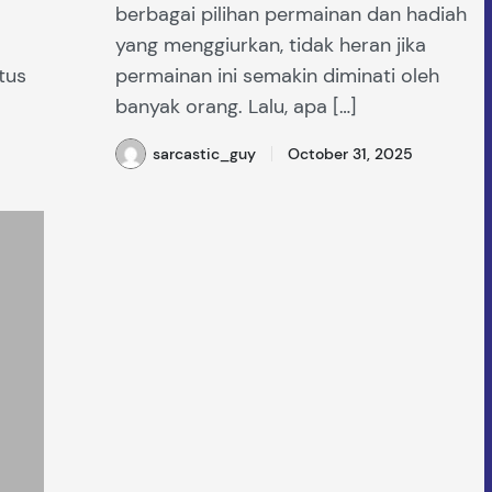
berbagai pilihan permainan dan hadiah
yang menggiurkan, tidak heran jika
tus
permainan ini semakin diminati oleh
banyak orang. Lalu, apa […]
sarcastic_guy
October 31, 2025