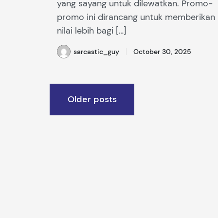
yang sayang untuk dilewatkan. Promo-
promo ini dirancang untuk memberikan
nilai lebih bagi […]
sarcastic_guy
October 30, 2025
Posts
Older posts
navigation