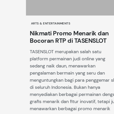
ARTS & ENTERTAINMENTS
Nikmati Promo Menarik dan
Bocoran RTP di TASENSLOT
TASENSLOT merupakan salah satu
platform permainan judi online yang
sedang naik daun, menawarkan
pengalaman bermain yang seru dan
menguntungkan bagi para penggemar s
di seluruh Indonesia. Bukan hanya
menyediakan berbagai permainan deng
grafis menarik dan fitur inovatif, tetapi j
menawarkan berbagai promo menarik