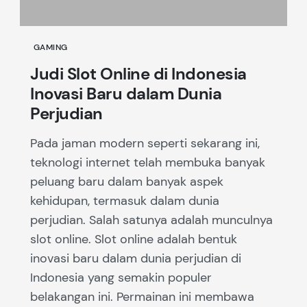
GAMING
Judi Slot Online di Indonesia
Inovasi Baru dalam Dunia
Perjudian
Pada jaman modern seperti sekarang ini,
teknologi internet telah membuka banyak
peluang baru dalam banyak aspek
kehidupan, termasuk dalam dunia
perjudian. Salah satunya adalah munculnya
slot online. Slot online adalah bentuk
inovasi baru dalam dunia perjudian di
Indonesia yang semakin populer
belakangan ini. Permainan ini membawa