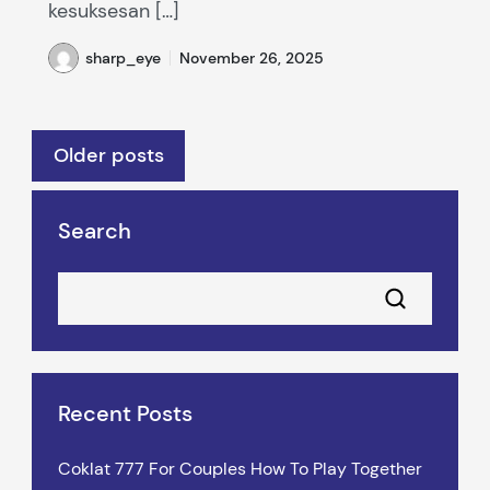
kesuksesan […]
sharp_eye
November 26, 2025
Posts
Older posts
navigation
Search
Recent Posts
Coklat 777 For Couples How To Play Together