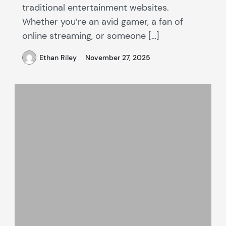
traditional entertainment websites.
Whether you’re an avid gamer, a fan of
online streaming, or someone […]
Ethan Riley
November 27, 2025