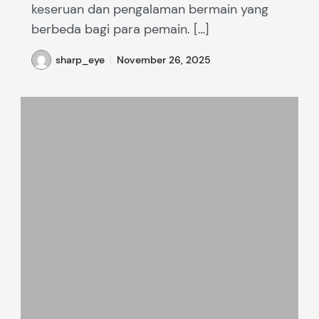
keseruan dan pengalaman bermain yang
berbeda bagi para pemain. […]
sharp_eye
November 26, 2025