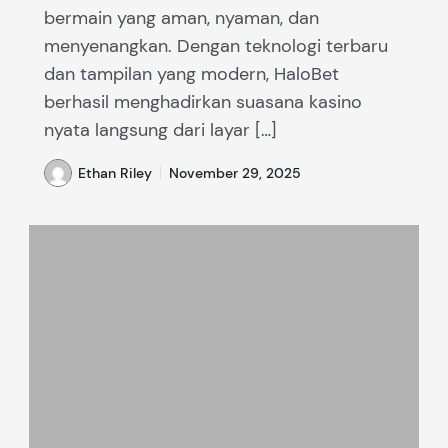
bermain yang aman, nyaman, dan
menyenangkan. Dengan teknologi terbaru
dan tampilan yang modern, HaloBet
berhasil menghadirkan suasana kasino
nyata langsung dari layar […]
Ethan Riley
November 29, 2025