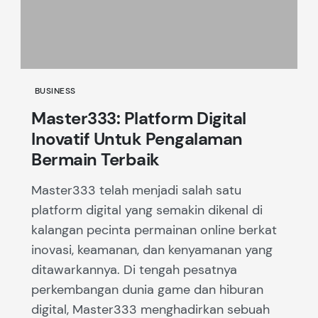
BUSINESS
Master333: Platform Digital
Inovatif Untuk Pengalaman
Bermain Terbaik
Master333 telah menjadi salah satu
platform digital yang semakin dikenal di
kalangan pecinta permainan online berkat
inovasi, keamanan, dan kenyamanan yang
ditawarkannya. Di tengah pesatnya
perkembangan dunia game dan hiburan
digital, Master333 menghadirkan sebuah