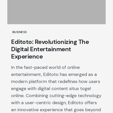
BUSINESS
Editoto: Revolutionizing The
Digital Entertainment
Experience
In the fast-paced world of online
entertainment, Editoto has emerged as a
modern platform that redefines how users
engage with digital content situs togel
online. Combining cutting-edge technology
with a user-centric design, Editoto offers
an innovative experience that goes beyond