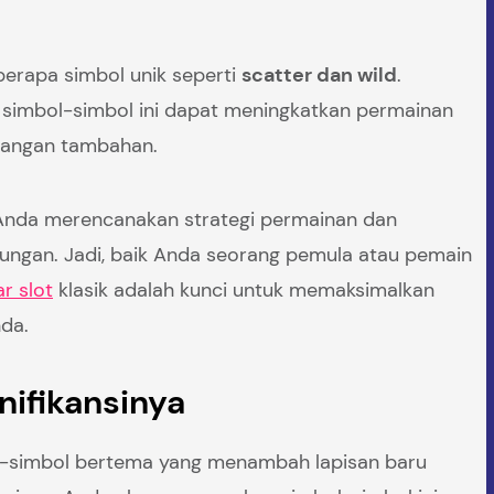
berapa simbol unik seperti
scatter dan wild
.
, simbol-simbol ini dapat meningkatkan permainan
angan tambahan.
nda merencanakan strategi permainan dan
ungan. Jadi, baik Anda seorang pemula atau pemain
r slot
klasik adalah kunci untuk memaksimalkan
da.
nifikansinya
l-simbol bertema yang menambah lapisan baru