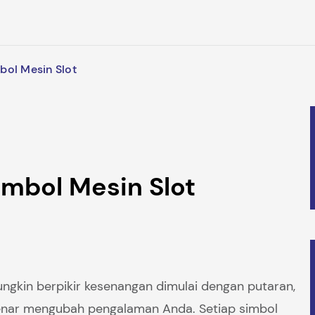
ol Mesin Slot
mbol Mesin Slot
ngkin berpikir kesenangan dimulai dengan putaran,
nar mengubah pengalaman Anda. Setiap simbol