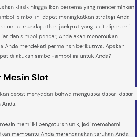
uahan klasik hingga ikon bertema yang mencerminkan
simbol-simbol ini dapat meningkatkan strategi Anda
nda untuk mendapatkan
jackpot
yang sulit dipahami.
l liar dan simbol pencar, Anda akan menemukan
a Anda mendekati permainan berikutnya. Apakah
at dilakukan simbol-simbol ini untuk Anda?
Mesin Slot
 akan cepat menyadari bahwa menguasai dasar-dasar
 Anda.
p mesin memiliki pengaturan unik, jadi memahami
tifkan membantu Anda merencanakan taruhan Anda.