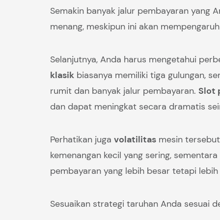
Semakin banyak jalur pembayaran yang A
menang, meskipun ini akan mempengaruhi 
Selanjutnya, Anda harus mengetahui per
klasik
biasanya memiliki tiga gulungan, 
rumit dan banyak jalur pembayaran.
Slot 
dan dapat meningkat secara dramatis se
Perhatikan juga
volatilitas
mesin tersebut.
kemenangan kecil yang sering, sementara 
pembayaran yang lebih besar tetapi lebih 
Sesuaikan strategi taruhan Anda sesuai d