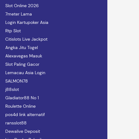
Slot Online 2026
7meter Lama
Login Kartupoker Asia
Rtp Slot
Citislots Live Jackpot
Angka Jitu Togel
Alexavegas Masuk
Slot Paling Gacor
Lemacau Asia Login
SALMON78
j88slot
Gladiator88 No 1
Roulette Online
pos4d link alternatif
ransslot88
Dewalive Deposit