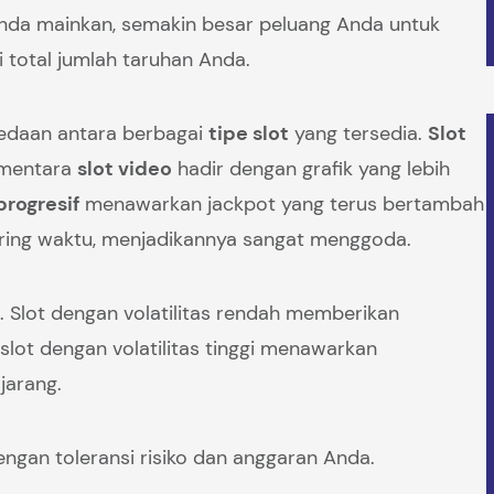
nda mainkan, semakin besar peluang Anda untuk
total jumlah taruhan Anda.
bedaan antara berbagai
tipe slot
yang tersedia.
Slot
sementara
slot video
hadir dengan grafik yang lebih
progresif
menawarkan jackpot yang terus bertambah
iring waktu, menjadikannya sangat menggoda.
 Slot dengan volatilitas rendah memberikan
slot dengan volatilitas tinggi menawarkan
jarang.
engan toleransi risiko dan anggaran Anda.