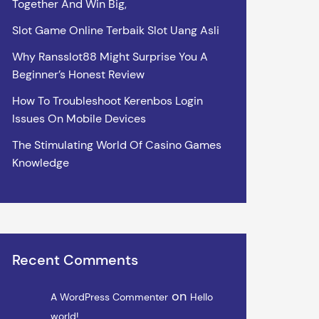
Together And Win Big,
Slot Game Online Terbaik Slot Uang Asli
Why Ransslot88 Might Surprise You A
Beginner’s Honest Review
How To Troubleshoot Kerenbos Login
Issues On Mobile Devices
The Stimulating World Of Casino Games
Knowledge
Recent Comments
on
A WordPress Commenter
Hello
world!