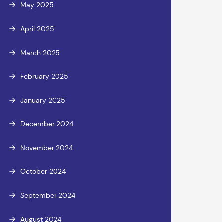
May 2025
April 2025
March 2025
February 2025
January 2025
December 2024
November 2024
October 2024
September 2024
August 2024