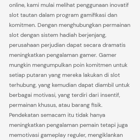
online, kami mulai melihat penggunaan inovatif
slot tautan dalam program gamifikasi dan
komitmen. Dengan menghubungkan permainan
slot dengan sistem hadiah berjenjang,
perusahaan perjudian dapat secara dramatis
meningkatkan pengalaman gamer. Gamer
mungkin mengumpulkan poin komitmen untuk
setiap putaran yang mereka lakukan di slot
terhubung, yang kemudian dapat diambil untuk
berbagai motivasi, yang terdiri dari insentif,
permainan khusus, atau barang fisik.
Pendekatan semacam itu tidak hanya
meningkatkan pengalaman pemain tetapi juga
memotivasi gameplay reguler, mengiklankan