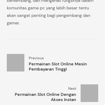
berkembang, dan mengenali fungsinya dalam
komunitas game pc yang lebih besar tentu
akan sangat penting bagi pengembang dan
gamer.
Previous
Permainan Slot Online Mesin
Pembayaran Tinggi
Next
Permainan Slot Online Dengan
Akses Instan