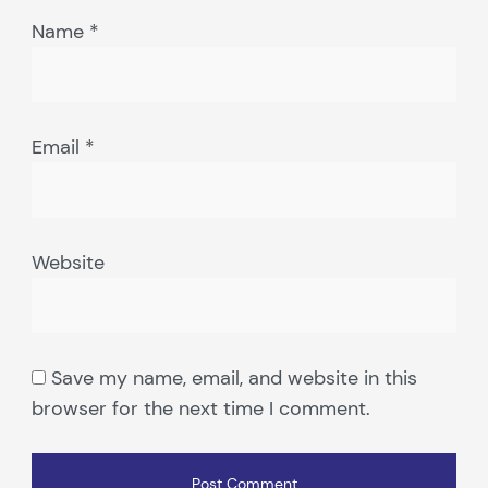
Name
*
Email
*
Website
Save my name, email, and website in this
browser for the next time I comment.