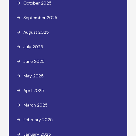
October 2025
September 2025
August 2025
July 2025
June 2025
May 2025
April 2025
March 2025
February 2025
January 2025