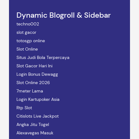
Dynamic Blogroll & Sidebar
techno002
slot gacor
totosgp online
Slot Online
Situs Judi Bola Terpercaya
Slot Gacor Hari Ini
Login Bonus Dewagg
Slot Online 2026
7meter Lama
Login Kartupoker Asia
Rtp Slot
Citislots Live Jackpot
Angka Jitu Togel
Alexavegas Masuk