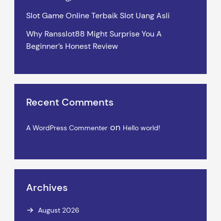
Slot Game Online Terbaik Slot Uang Asli
Why Ransslot88 Might Surprise You A
Beginner’s Honest Review
Recent Comments
on
A WordPress Commenter
Hello world!
Archives
August 2026