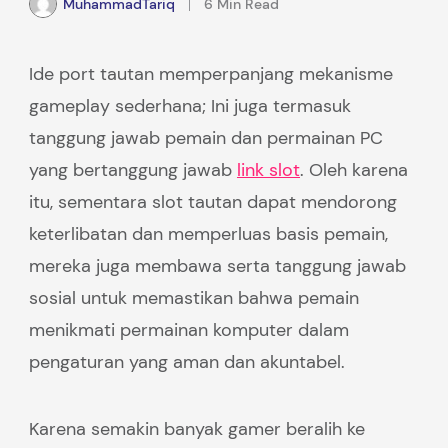
MuhammadTariq
6 Min Read
Ide port tautan memperpanjang mekanisme
gameplay sederhana; Ini juga termasuk
tanggung jawab pemain dan permainan PC
yang bertanggung jawab
link slot
. Oleh karena
itu, sementara slot tautan dapat mendorong
keterlibatan dan memperluas basis pemain,
mereka juga membawa serta tanggung jawab
sosial untuk memastikan bahwa pemain
menikmati permainan komputer dalam
pengaturan yang aman dan akuntabel.
Karena semakin banyak gamer beralih ke