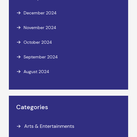
December 2024
November 2024
October 2024
September 2024
August 2024
Categories
Arts & Entertainments