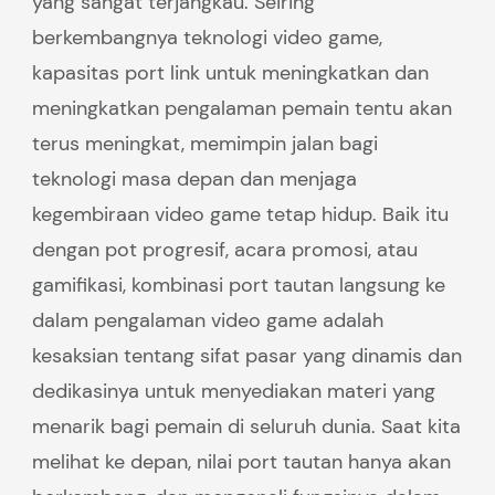
yang sangat terjangkau. Seiring
berkembangnya teknologi video game,
kapasitas port link untuk meningkatkan dan
meningkatkan pengalaman pemain tentu akan
terus meningkat, memimpin jalan bagi
teknologi masa depan dan menjaga
kegembiraan video game tetap hidup. Baik itu
dengan pot progresif, acara promosi, atau
gamifikasi, kombinasi port tautan langsung ke
dalam pengalaman video game adalah
kesaksian tentang sifat pasar yang dinamis dan
dedikasinya untuk menyediakan materi yang
menarik bagi pemain di seluruh dunia. Saat kita
melihat ke depan, nilai port tautan hanya akan