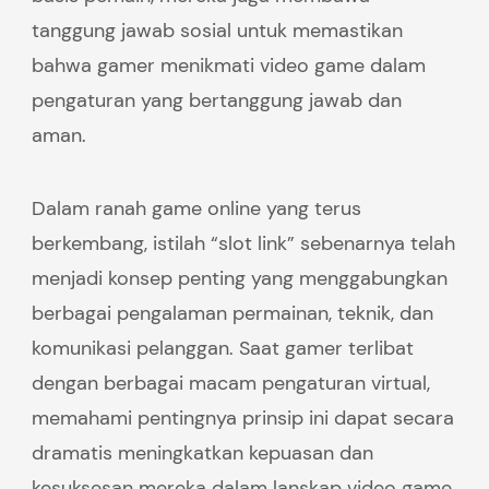
tanggung jawab sosial untuk memastikan
bahwa gamer menikmati video game dalam
pengaturan yang bertanggung jawab dan
aman.
Dalam ranah game online yang terus
berkembang, istilah “slot link” sebenarnya telah
menjadi konsep penting yang menggabungkan
berbagai pengalaman permainan, teknik, dan
komunikasi pelanggan. Saat gamer terlibat
dengan berbagai macam pengaturan virtual,
memahami pentingnya prinsip ini dapat secara
dramatis meningkatkan kepuasan dan
kesuksesan mereka dalam lanskap video game.