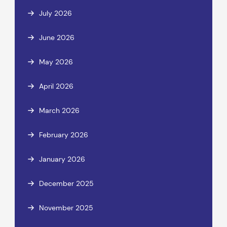
July 2026
June 2026
May 2026
April 2026
March 2026
February 2026
January 2026
December 2025
November 2025