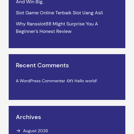
And Win Big,
Slot Game Online Terbaik Slot Uang Asli
Why Ransslot88 Might Surprise You A
Beginner’s Honest Review
Recent Comments
on
A WordPress Commenter
Hello world!
Archives
August 2026