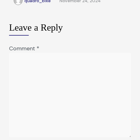
quadro_bike
November 24, 2024
Leave a Reply
Comment
*