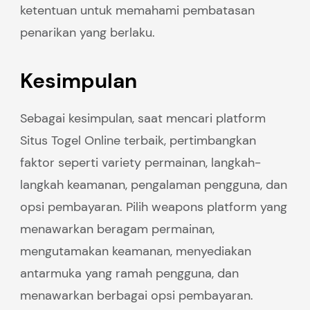
ketentuan untuk memahami pembatasan
penarikan yang berlaku.
Kesimpulan
Sebagai kesimpulan, saat mencari platform
Situs Togel Online terbaik, pertimbangkan
faktor seperti variety permainan, langkah-
langkah keamanan, pengalaman pengguna, dan
opsi pembayaran. Pilih weapons platform yang
menawarkan beragam permainan,
mengutamakan keamanan, menyediakan
antarmuka yang ramah pengguna, dan
menawarkan berbagai opsi pembayaran.