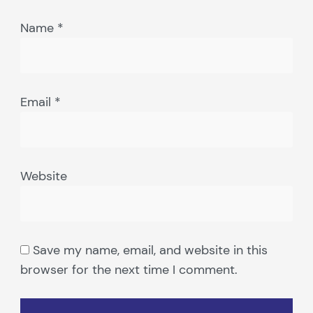
Name
*
Email
*
Website
Save my name, email, and website in this
browser for the next time I comment.