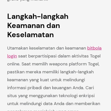
Langkah-langkah
Keamanan dan
Keselamatan
Utamakan keselamatan dan keamanan
bitbola
login
saat berpartisipasi dalam aktivitas Togel
online. Saat memilih weapons platform Togel,
pastikan mereka memiliki langkah-langkah
keamanan yang kuat untuk melindungi
informasi pribadi dan keuangan Anda. Cari
situs yang menggunakan teknologi enkripsi
untuk melindungi data Anda dan memberikan