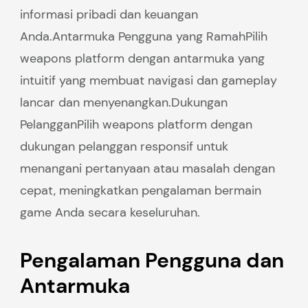
informasi pribadi dan keuangan
Anda.Antarmuka Pengguna yang RamahPilih
weapons platform dengan antarmuka yang
intuitif yang membuat navigasi dan gameplay
lancar dan menyenangkan.Dukungan
PelangganPilih weapons platform dengan
dukungan pelanggan responsif untuk
menangani pertanyaan atau masalah dengan
cepat, meningkatkan pengalaman bermain
game Anda secara keseluruhan.
Pengalaman Pengguna dan
Antarmuka