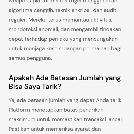
weapons platform situs togel menggunakan
algoritma canggih, teknik enkripsi, dan audit
reguler. Mereka terus memantau aktivitas,
mendeteksi anomali, dan mengambil tindakan
cepat terhadap perilaku yang mencurigakan
untuk menjaga keseimbangan permainan bagi
semua pengguna.
Apakah Ada Batasan Jumlah yang
Bisa Saya Tarik?
Ya, ada batasan jumlah yang dapat Anda tarik.
Platform menetapkan batas penarikan
maksimum untuk memastikan transaksi lancar.
Pastikan untuk memeriksa syarat dan