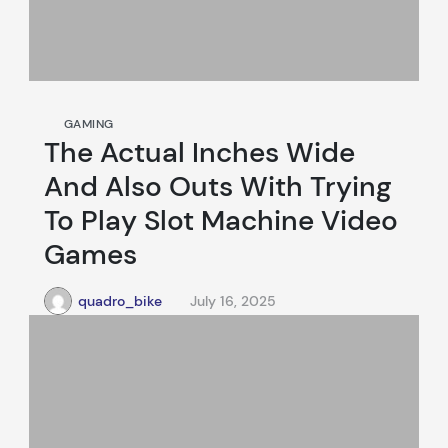
GAMING
The Actual Inches Wide
And Also Outs With Trying
To Play Slot Machine Video
Games
quadro_bike
July 16, 2025