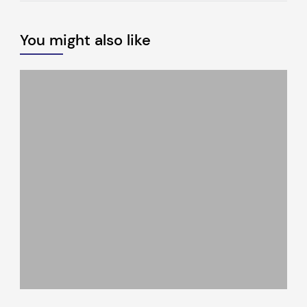
You might also like