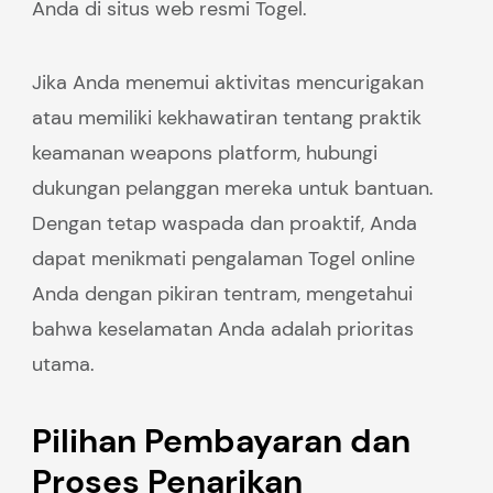
Anda di situs web resmi Togel.
Jika Anda menemui aktivitas mencurigakan
atau memiliki kekhawatiran tentang praktik
keamanan weapons platform, hubungi
dukungan pelanggan mereka untuk bantuan.
Dengan tetap waspada dan proaktif, Anda
dapat menikmati pengalaman Togel online
Anda dengan pikiran tentram, mengetahui
bahwa keselamatan Anda adalah prioritas
utama.
Pilihan Pembayaran dan
Proses Penarikan