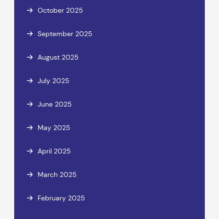
October 2025
September 2025
August 2025
July 2025
June 2025
May 2025
April 2025
March 2025
February 2025