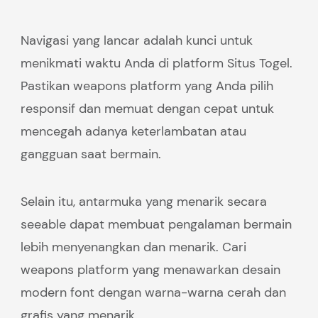
Navigasi yang lancar adalah kunci untuk
menikmati waktu Anda di platform Situs Togel.
Pastikan weapons platform yang Anda pilih
responsif dan memuat dengan cepat untuk
mencegah adanya keterlambatan atau
gangguan saat bermain.
Selain itu, antarmuka yang menarik secara
seeable dapat membuat pengalaman bermain
lebih menyenangkan dan menarik. Cari
weapons platform yang menawarkan desain
modern font dengan warna-warna cerah dan
grafis yang menarik.