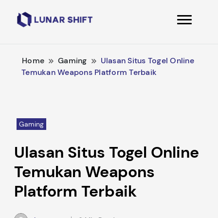
Lunarshift
Home
Gaming
Ulasan Situs Togel Online
Temukan Weapons Platform Terbaik
Gaming
Ulasan Situs Togel Online
Temukan Weapons
Platform Terbaik