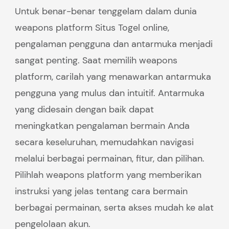
Untuk benar-benar tenggelam dalam dunia
weapons platform Situs Togel online,
pengalaman pengguna dan antarmuka menjadi
sangat penting. Saat memilih weapons
platform, carilah yang menawarkan antarmuka
pengguna yang mulus dan intuitif. Antarmuka
yang didesain dengan baik dapat
meningkatkan pengalaman bermain Anda
secara keseluruhan, memudahkan navigasi
melalui berbagai permainan, fitur, dan pilihan.
Pilihlah weapons platform yang memberikan
instruksi yang jelas tentang cara bermain
berbagai permainan, serta akses mudah ke alat
pengelolaan akun.