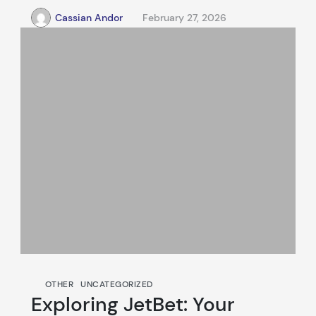
Cassian Andor
February 27, 2026
OTHER
UNCATEGORIZED
Exploring JetBet: Your