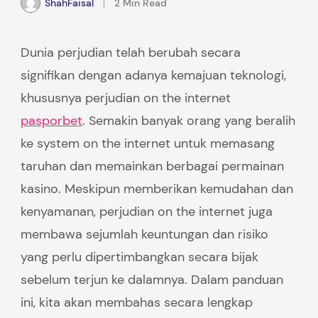
ShahFaisal
2 Min Read
Dunia perjudian telah berubah secara
signifikan dengan adanya kemajuan teknologi,
khususnya perjudian on the internet
pasporbet
. Semakin banyak orang yang beralih
ke system on the internet untuk memasang
taruhan dan memainkan berbagai permainan
kasino. Meskipun memberikan kemudahan dan
kenyamanan, perjudian on the internet juga
membawa sejumlah keuntungan dan risiko
yang perlu dipertimbangkan secara bijak
sebelum terjun ke dalamnya. Dalam panduan
ini, kita akan membahas secara lengkap