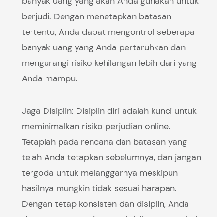
banyak uang yang akan Anda gunakan untuk
berjudi. Dengan menetapkan batasan
tertentu, Anda dapat mengontrol seberapa
banyak uang yang Anda pertaruhkan dan
mengurangi risiko kehilangan lebih dari yang
Anda mampu.
Jaga Disiplin: Disiplin diri adalah kunci untuk
meminimalkan risiko perjudian online.
Tetaplah pada rencana dan batasan yang
telah Anda tetapkan sebelumnya, dan jangan
tergoda untuk melanggarnya meskipun
hasilnya mungkin tidak sesuai harapan.
Dengan tetap konsisten dan disiplin, Anda