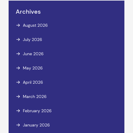
Archives
August 2026
July 2026
June 2026
May 2026
April 2026
March 2026
February 2026
January 2026