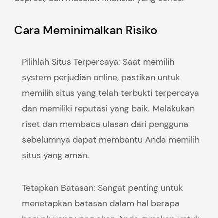
Cara Meminimalkan Risiko
Pilihlah Situs Terpercaya: Saat memilih
system perjudian online, pastikan untuk
memilih situs yang telah terbukti terpercaya
dan memiliki reputasi yang baik. Melakukan
riset dan membaca ulasan dari pengguna
sebelumnya dapat membantu Anda memilih
situs yang aman.
Tetapkan Batasan: Sangat penting untuk
menetapkan batasan dalam hal berapa