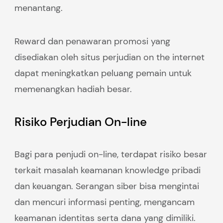
menantang.
Reward dan penawaran promosi yang
disediakan oleh situs perjudian on the internet
dapat meningkatkan peluang pemain untuk
memenangkan hadiah besar.
Risiko Perjudian On-line
Bagi para penjudi on-line, terdapat risiko besar
terkait masalah keamanan knowledge pribadi
dan keuangan. Serangan siber bisa mengintai
dan mencuri informasi penting, mengancam
keamanan identitas serta dana yang dimiliki.