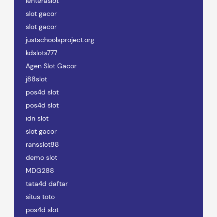
lenteraslot
slot gacor
slot gacor
justschoolsproject.org
kdslots777
Agen Slot Gacor
j88slot
pos4d slot
pos4d slot
idn slot
slot gacor
ransslot88
demo slot
MDG288
tata4d daftar
situs toto
pos4d slot