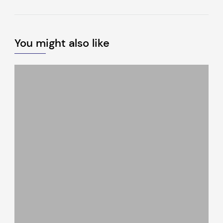
You might also like