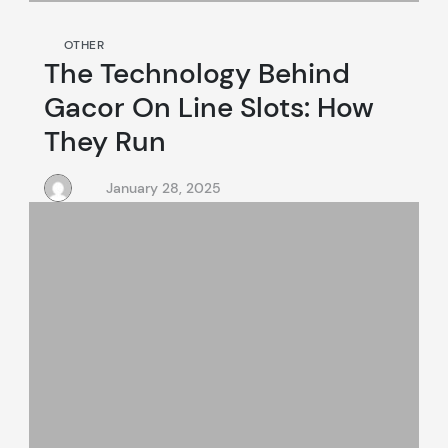
OTHER
The Technology Behind
Gacor On Line Slots: How
They Run
January 28, 2025