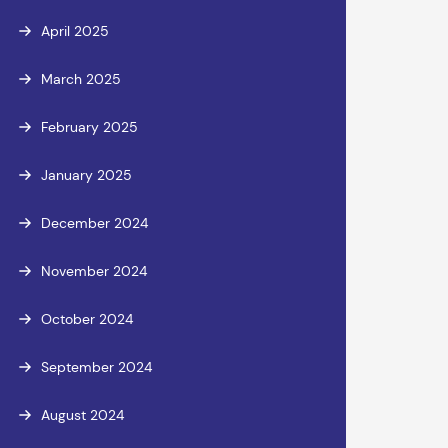
April 2025
March 2025
February 2025
January 2025
December 2024
November 2024
October 2024
September 2024
August 2024