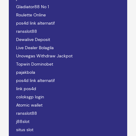
Gladiator88 No 1
Roulette Online
pos4d link alternatif
ransslot88
Dewalive Deposit
Live Dealer Bolagila
Unovegas Withdraw Jackpot
Topwin Dominobet
pajakbola
pos4d link alternatif
link pos4d
coloksgp login
Atomic wallet
ransslot88
j88slot
situs slot