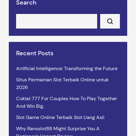
Search
Recent Posts
Artificial Intelligence: Transforming the Future
Situs Permainan Slot Terbaik Online untuk
2026
Coklat 777 For Couples How To Play Together
And Win Big,
Slot Game Online Terbaik Slot Uang Asli
Why Ransslot88 Might Surprise You A