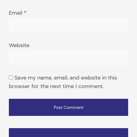
Email
*
Website
Save my name, email, and website in this
browser for the next time I comment.