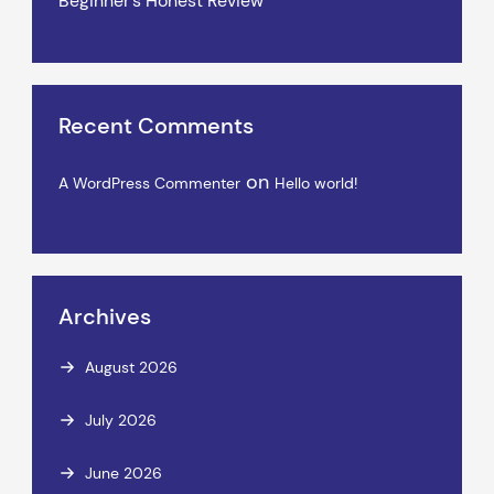
Beginner’s Honest Review
Recent Comments
on
A WordPress Commenter
Hello world!
Archives
August 2026
July 2026
June 2026