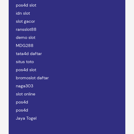
pos4d slot
idn slot
slot gacor
ransslot88
demo slot
MDG288
tata4d daftar
situs toto
pos4d slot
bromoslot daftar
naga303
slot online
pos4d
pos4d
Jaya Togel