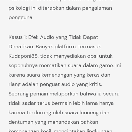
psikologi ini diterapkan dalam pengalaman
pengguna.
Kasus 1: Efek Audio yang Tidak Dapat
Dimatikan. Banyak platform, termasuk
Kudaponi88, tidak menyediakan opsi untuk
sepenuhnya mematikan suara dalam game. Ini
karena suara kemenangan yang keras dan
riang adalah penguat audio yang kritis.
Seorang pemain melaporkan bahwa ia secara
tidak sadar terus bermain lebih lama hanya
karena terdorong oleh suara lonceng dan
dentuman yang menandakan bahkan
kemenangan kecil, menciptakan lingkungan