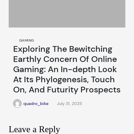
GAMING
Exploring The Bewitching
Earthly Concern Of Online
Gaming: An In-depth Look
At Its Phylogenesis, Touch
On, And Futurity Prospects
quadro_bike
July 31, 2025
Leave a Reply