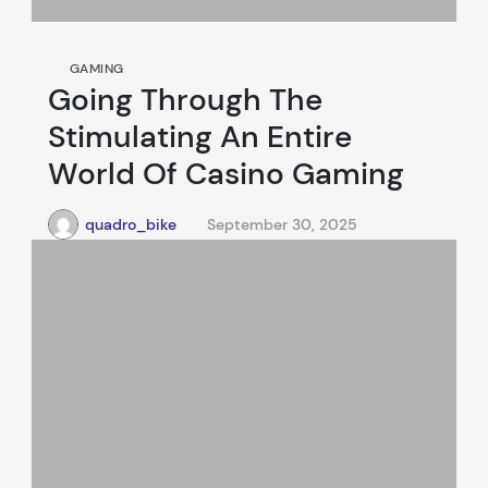
GAMING
Going Through The
Stimulating An Entire
World Of Casino Gaming
quadro_bike
September 30, 2025