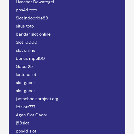
Livechat Dewatogel
pos4d toto
Slot Indopride88
situs toto
bandar slot online
Slot 10000
slot online
bonus mpo100
Gacor25
lenteraslot
slot gacor
slot gacor
justschoolsproject.org
kdslots777
Agen Slot Gacor
j88slot
pos4d slot