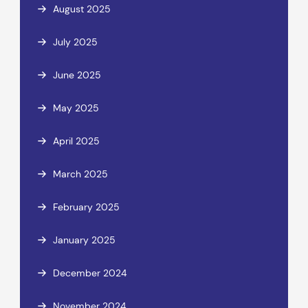
August 2025
July 2025
June 2025
May 2025
April 2025
March 2025
February 2025
January 2025
December 2024
November 2024