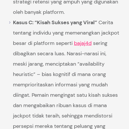
strategi retensi yang ampuh yang digunakan
oleh banyak platform.
Kasus C: “Kisah Sukses yang Viral”
Cerita
tentang individu yang memenangkan jackpot
besar di platform seperti
bajaj4d
sering
dibagikan secara luas. Narasi-narasi ini,
meski jarang, menciptakan “availability
heuristic” – bias kognitif di mana orang
memprioritaskan informasi yang mudah
diingat. Pemain mengingat satu kisah sukses
dan mengabaikan ribuan kasus di mana
jackpot tidak teraih, sehingga mendistorsi
persepsi mereka tentang peluang yang