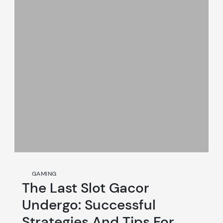
GAMING
The Last Slot Gacor
Undergo: Successful
Strategies And Tips For