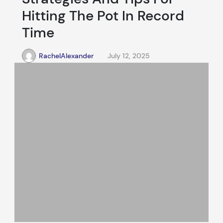
Hitting The Pot In Record
Time
RachelAlexander
July 12, 2025