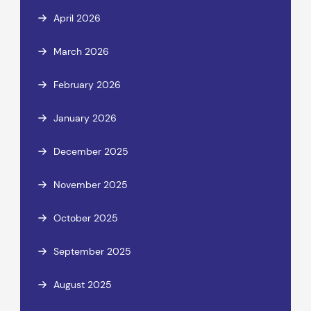
April 2026
March 2026
February 2026
January 2026
December 2025
November 2025
October 2025
September 2025
August 2025