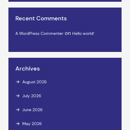
Recent Comments
on
A WordPress Commenter
Hello world!
Archives
August 2026
July 2026
June 2026
May 2026