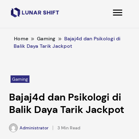
Lunarshift
Home
Gaming
Bajaj4d dan Psikologi di
Balik Daya Tarik Jackpot
Gaming
Bajaj4d dan Psikologi di
Balik Daya Tarik Jackpot
Administrator
3 Min Read