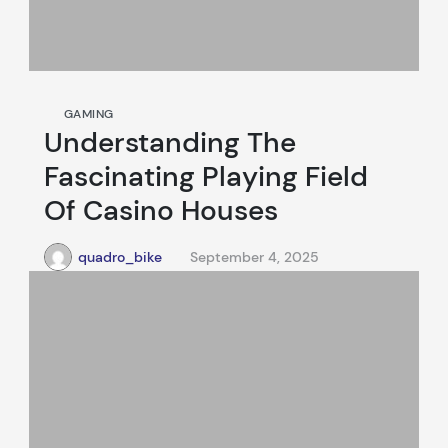
GAMING
Understanding The
Fascinating Playing Field
Of Casino Houses
quadro_bike
September 4, 2025