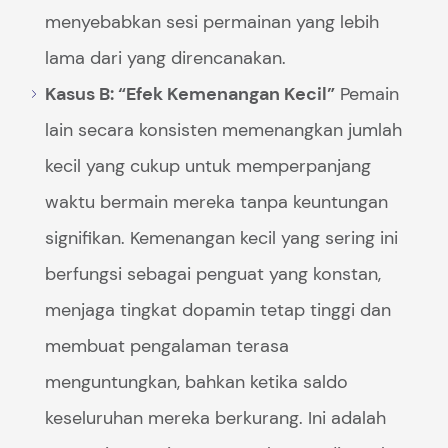
menyebabkan sesi permainan yang lebih
lama dari yang direncanakan.
Kasus B: “Efek Kemenangan Kecil”
Pemain
lain secara konsisten memenangkan jumlah
kecil yang cukup untuk memperpanjang
waktu bermain mereka tanpa keuntungan
signifikan. Kemenangan kecil yang sering ini
berfungsi sebagai penguat yang konstan,
menjaga tingkat dopamin tetap tinggi dan
membuat pengalaman terasa
menguntungkan, bahkan ketika saldo
keseluruhan mereka berkurang. Ini adalah