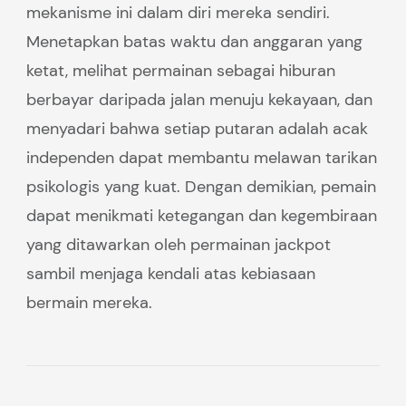
mekanisme ini dalam diri mereka sendiri.
Menetapkan batas waktu dan anggaran yang
ketat, melihat permainan sebagai hiburan
berbayar daripada jalan menuju kekayaan, dan
menyadari bahwa setiap putaran adalah acak
independen dapat membantu melawan tarikan
psikologis yang kuat. Dengan demikian, pemain
dapat menikmati ketegangan dan kegembiraan
yang ditawarkan oleh permainan jackpot
sambil menjaga kendali atas kebiasaan
bermain mereka.