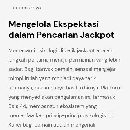
sebenarnya.
Mengelola Ekspektasi
dalam Pencarian Jackpot
Memahami psikologi di balik jackpot adalah
langkah pertama menuju permainan yang lebih
sadar. Bagi banyak pemain, sensasi mengejar
mimpi itulah yang menjadi daya tarik
utamanya, bukan hanya hasil akhirnya. Platform
yang menyediakan pengalaman ini, termasuk
Bajaj4d, membangun ekosistem yang
memanfaatkan prinsip-prinsip psikologis ini.
Kunci bagi pemain adalah mengenali