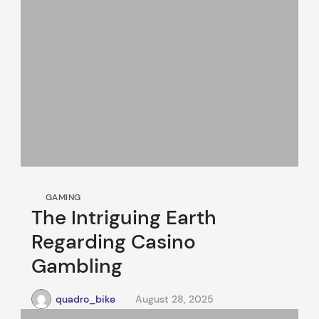
GAMING
The Intriguing Earth
Regarding Casino
Gambling
quadro_bike
August 28, 2025